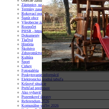
Obecné zastupiteľstvo
Zápisnice, uznesenia, pozvánky
Termíny zasadnutí OZ
Rokovací poriadok
Štatút obce
Všeobecne záväzné nariadenia
Rozpočet
PHSR - https://rra-levicko.sk/dokumenty/
Dokumenty
Tlačivá
História
Školstvo
Zdravotníctvo
Kultúra
Šport
Cirkev
Fotogaléria
Poskytovanie informácií
Elektronická úradná tabuľa
Krízové situácie
Prehľad predpisov
Ako vybaviť
Pozemkové úpravy
Referendum 2026
Komunálne voľby 2026