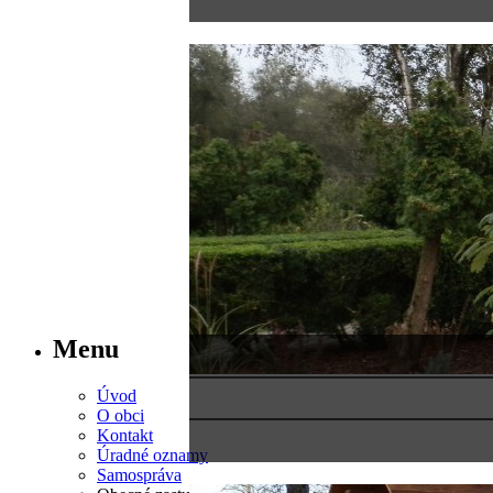
Menu
Úvod
O obci
Kontakt
Úradné oznamy
Samospráva