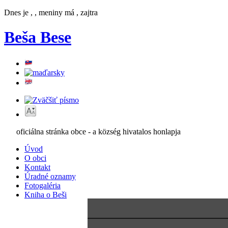
Dnes je
,
,
meniny má
, zajtra
Beša
Bese
oficiálna stránka obce - a község hivatalos honlapja
Úvod
O obci
Kontakt
Úradné oznamy
Fotogaléria
Kniha o Beši