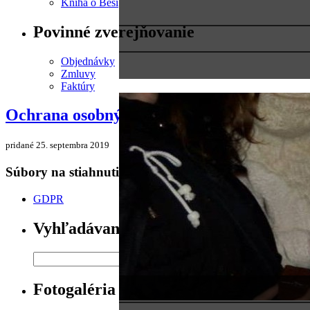
Kniha o Beši
Povinné zverejňovanie
Objednávky
Zmluvy
Faktúry
Ochrana osobných údajov
pridané 25. septembra 2019
Súbory na stiahnutie
GDPR
Vyhľadávanie
Fotogaléria