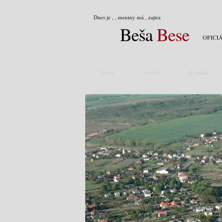
Dnes je
,
,
meniny má
, zajtra
Beša
Bese
OFICIÁLN
Úvod
O obci
Kontakt